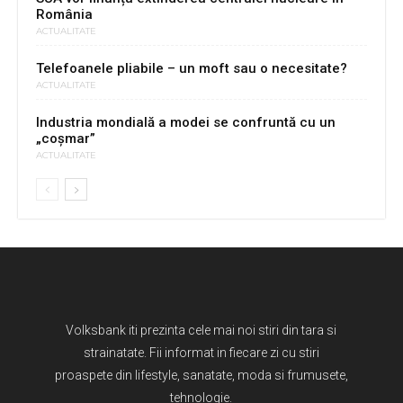
România
ACTUALITATE
Telefoanele pliabile – un moft sau o necesitate?
ACTUALITATE
Industria mondială a modei se confruntă cu un
„coșmar”
ACTUALITATE
Volksbank iti prezinta cele mai noi stiri din tara si
strainatate. Fii informat in fiecare zi cu stiri
proaspete din lifestyle, sanatate, moda si frumusete,
tehnologie.