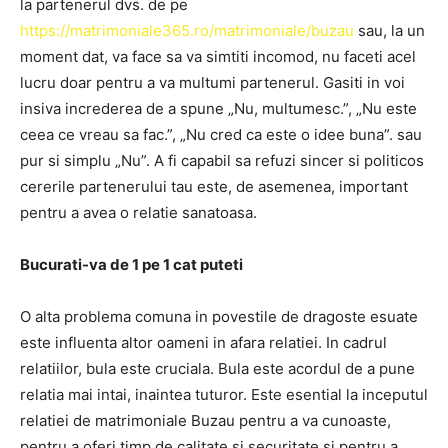
la partenerul dvs. de pe
https://matrimoniale365.ro/matrimoniale/buzau
sau, la un
moment dat, va face sa va simtiti incomod, nu faceti acel
lucru doar pentru a va multumi partenerul. Gasiti in voi
insiva increderea de a spune „Nu, multumesc.”, „Nu este
ceea ce vreau sa fac.”, „Nu cred ca este o idee buna”. sau
pur si simplu „Nu”. A fi capabil sa refuzi sincer si politicos
cererile partenerului tau este, de asemenea, important
pentru a avea o relatie sanatoasa.
Bucurati-va de 1 pe 1 cat puteti
O alta problema comuna in povestile de dragoste esuate
este influenta altor oameni in afara relatiei. In cadrul
relatiilor, bula este cruciala. Bula este acordul de a pune
relatia mai intai, inaintea tuturor. Este esential la inceputul
relatiei de matrimoniale Buzau pentru a va cunoaste,
pentru a oferi timp de calitate si securitate si pentru a