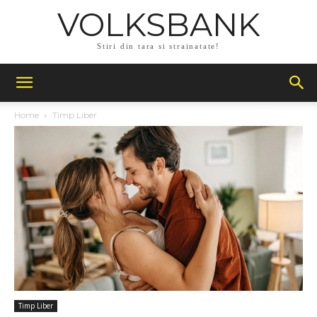
VOLKSBANK
Stiri din tara si strainatate!
Home
Timp Liber
Timp Liber