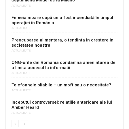
Saptamana Modei de la Milano
ACTUALITATE
Femeia moare după ce a fost incendiată în timpul
operației în România
ACTUALITATE
Preocuparea alimentara, o tendinta in crestere in
societatea noastra
ACTUALITATE
ONG-urile din Romania condamna amenintarea de
a limita accesul la informatii
ACTUALITATE
Telefoanele pliabile – un moft sau o necesitate?
ACTUALITATE
Inceputul controversei: relatiile anterioare ale lui
Amber Heard
ACTUALITATE