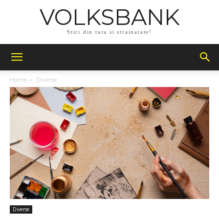
VOLKSBANK
Stiri din tara si strainatate!
Home
Diverse
Diverse