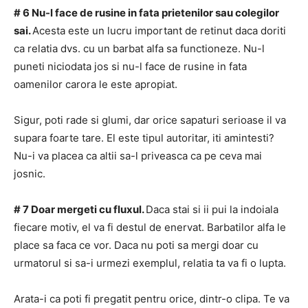
# 6 Nu-l face de rusine in fata prietenilor sau colegilor
sai.
Acesta este un lucru important de retinut daca doriti
ca relatia dvs. cu un barbat alfa sa functioneze. Nu-l
puneti niciodata jos si nu-l face de rusine in fata
oamenilor carora le este apropiat.
Sigur, poti rade si glumi, dar orice sapaturi serioase il va
supara foarte tare.
El este tipul autoritar, iti amintesti?
Nu-i va placea ca altii sa-l priveasca ca pe ceva mai
josnic.
# 7 Doar mergeti cu fluxul.
Daca stai si ii pui la indoiala
fiecare motiv, el va fi destul de enervat.
Barbatilor alfa le
place sa faca ce vor.
Daca nu poti sa mergi doar cu
urmatorul si sa-i urmezi exemplul, relatia ta va fi o lupta.
Arata-i ca poti fi pregatit pentru orice, dintr-o clipa.
Te va