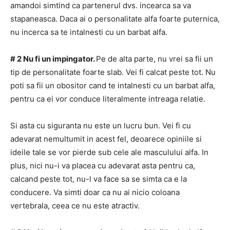
amandoi simtind ca partenerul dvs. incearca sa va
stapaneasca.
Daca ai o personalitate alfa foarte puternica,
nu incerca sa te intalnesti cu un barbat alfa.
# 2 Nu fi un impingator.
Pe de alta parte, nu vrei sa fii un
tip de personalitate foarte slab.
Vei fi calcat peste tot.
Nu
poti sa fii un obositor cand te intalnesti cu un barbat alfa,
pentru ca ei vor conduce literalmente intreaga relatie.
Si asta cu siguranta nu este un lucru bun.
Vei fi cu
adevarat nemultumit in acest fel, deoarece opiniile si
ideile tale se vor pierde sub cele ale masculului alfa.
In
plus, nici nu-i va placea cu adevarat asta pentru ca,
calcand peste tot, nu-l va face sa se simta ca e la
conducere.
Va simti doar ca nu ai nicio coloana
vertebrala, ceea ce nu este atractiv.