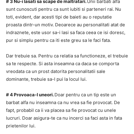
# 3 Nu-i lasati sa scape de maltratari.
Unii barbati alfa
sunt cunoscuti pentru ca sunt iubiti si parteneri rai.
Nu
toti, evident, dar acesti tipi de baieti au o reputatie
proasta dintr-un motiv.
Deoarece au personalitati atat de
indraznete, este usor sa-i lasi sa faca ceea ce isi doresc,
pur si simplu pentru ca iti este greu sa le faci fata.
Dar trebuie sa.
Pentru ca relatia sa functioneze, el trebuie
sa te respecte.
Si asta inseamna ca daca se comporta
vreodata ca un prost datorita personalitatii sale
dominante, trebuie sa-l pui la locul lui.
# 4 Provoaca-l uneori.
Doar pentru ca un tip este un
barbat alfa nu inseamna ca nu vrea sa fie provocat.
De
fapt, probabil ca ii va placea sa fie provocat cu unele
lucruri.
Doar asigura-te ca nu incerci sa faci asta in fata
prietenilor lui.