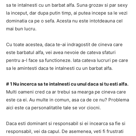
sa te intalnesti cu un barbat alfa.
Suna grozav si par sexy
la inceput, dar dupa putin timp, ai putea incepe sa le vezi
dominatia ca pe o sefa.
Acesta nu este intotdeauna cel
mai bun lucru.
Cu toate acestea, daca te-ai indragostit de cineva care
este barbatul alfa, vei avea nevoie de cateva sfaturi
pentru a-l face sa functioneze.
Iata cateva lucruri pe care
sa le amintesti daca te intalnesti cu un barbat alfa.
# 1 Nu incerca sa te intalnesti cu unul daca si tu esti alfa.
Multi oameni cred ca ar trebui sa mearga pe cineva care
este ca ei.
Au multe in comun, asa ca de ce nu?
Problema
aici este ca personalitatile tale se vor ciocni.
Daca esti dominant si responsabil si ei incearca sa fie si
responsabil, vei da capul.
De asemenea, veti fi frustrati