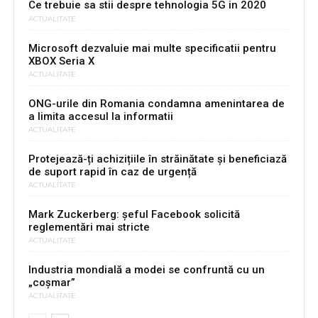
Ce trebuie sa stii despre tehnologia 5G in 2020
ACTUALITATE
Microsoft dezvaluie mai multe specificatii pentru
XBOX Seria X
ACTUALITATE
ONG-urile din Romania condamna amenintarea de
a limita accesul la informatii
ACTUALITATE
Protejează-ți achizițiile în străinătate și beneficiază
de suport rapid în caz de urgență
ACTUALITATE
Mark Zuckerberg: șeful Facebook solicită
reglementări mai stricte
ACTUALITATE
Industria mondială a modei se confruntă cu un
„coșmar”
ACTUALITATE