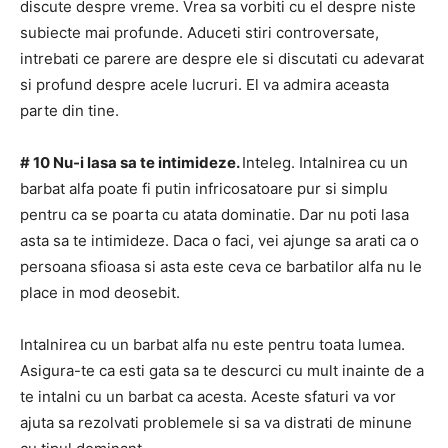
discute despre vreme.
Vrea sa vorbiti cu el despre niste
subiecte mai profunde.
Aduceti stiri controversate,
intrebati ce parere are despre ele si discutati cu adevarat
si profund despre acele lucruri.
El va admira aceasta
parte din tine.
# 10 Nu-i lasa sa te intimideze.
Inteleg.
Intalnirea cu un
barbat alfa poate fi putin infricosatoare pur si simplu
pentru ca se poarta cu atata dominatie.
Dar nu poti lasa
asta sa te intimideze.
Daca o faci, vei ajunge sa arati ca o
persoana sfioasa si asta este ceva ce barbatilor alfa nu le
place in mod deosebit.
Intalnirea cu un barbat alfa nu este pentru toata lumea.
Asigura-te ca esti gata sa te descurci cu mult inainte de a
te intalni cu un barbat ca acesta. Aceste sfaturi va vor
ajuta sa rezolvati problemele si sa va distrati de minune