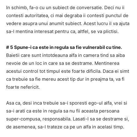
In schimb, fa-o cu un subiect de conversatie.
Deci nu ii
contesti autoritatea, ci mai degraba ii contesti punctul de
vedere asupra unui anumit subiect.
Acest lucru il va ajuta
sa-l mentina interesat pentru ca, altfel, se va plictisi.
# 5 Spune-i ca este in regula sa fie vulnerabil cu tine.
Baietii care sunt intotdeauna alfa in camera tind sa aiba
nevoie de un loc in care sa se destrame.
Mentinerea
acestui control tot timpul este foarte dificila.
Daca ei simt
ca trebuie sa fie mereu acest tip dur in preajma ta, va fi
foarte nefericit.
Asa ca, desi inca trebuie sa-i sporesti ego-ul alfa, vrei si
sa-i arati ca este in regula sa nu fii aceasta persoana
super-compusa, responsabila.
Lasati-l sa se destrame si,
de asemenea, sa-l trateze ca pe un alfa in acelasi timp.