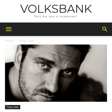
VOLKSBANK
Stiri din tara si strainatate!
Home
Timp Liber
Timp Liber