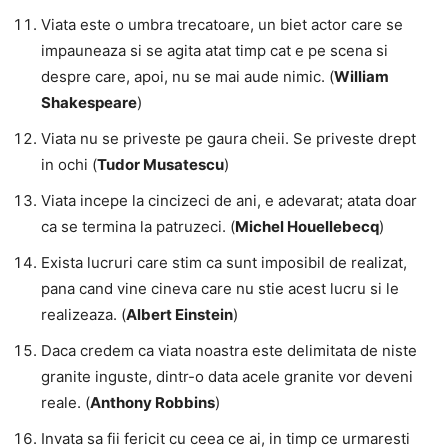
Viata este o umbra trecatoare, un biet actor care se
impauneaza si se agita atat timp cat e pe scena si
despre care, apoi, nu se mai aude nimic. (
William
Shakespeare
)
Viata nu se priveste pe gaura cheii. Se priveste drept
in ochi (
Tudor Musatescu
)
Viata incepe la cincizeci de ani, e adevarat; atata doar
ca se termina la patruzeci. (
Michel Houellebecq
)
Exista lucruri care stim ca sunt imposibil de realizat,
pana cand vine cineva care nu stie acest lucru si le
realizeaza. (
Albert Einstein
)
Daca credem ca viata noastra este delimitata de niste
granite inguste, dintr-o data acele granite vor deveni
reale. (
Anthony Robbins
)
Invata sa fii fericit cu ceea ce ai, in timp ce urmaresti