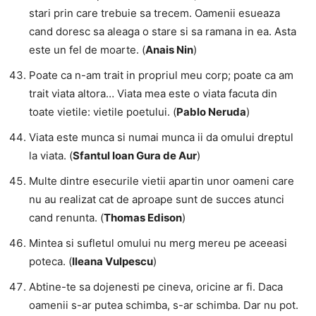
stari prin care trebuie sa trecem. Oamenii esueaza
cand doresc sa aleaga o stare si sa ramana in ea. Asta
este un fel de moarte. (
Anais Nin
)
Poate ca n-am trait in propriul meu corp; poate ca am
trait viata altora… Viata mea este o viata facuta din
toate vietile: vietile poetului. (
Pablo Neruda
)
Viata este munca si numai munca ii da omului dreptul
la viata. (
Sfantul Ioan Gura de Aur
)
Multe dintre esecurile vietii apartin unor oameni care
nu au realizat cat de aproape sunt de succes atunci
cand renunta. (
Thomas Edison
)
Mintea si sufletul omului nu merg mereu pe aceeasi
poteca. (
Ileana Vulpescu
)
Abtine-te sa dojenesti pe cineva, oricine ar fi. Daca
oamenii s-ar putea schimba, s-ar schimba. Dar nu pot.