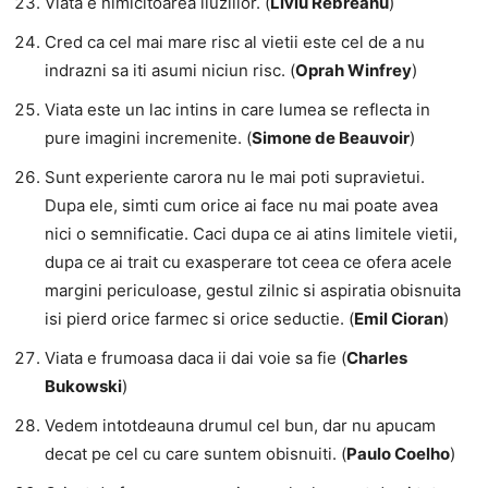
Viata e nimicitoarea iluziilor. (
Liviu Rebreanu
)
Cred ca cel mai mare risc al vietii este cel de a nu
indrazni sa iti asumi niciun risc. (
Oprah Winfrey
)
Viata este un lac intins in care lumea se reflecta in
pure imagini incremenite. (
Simone de Beauvoir
)
Sunt experiente carora nu le mai poti supravietui.
Dupa ele, simti cum orice ai face nu mai poate avea
nici o semnificatie. Caci dupa ce ai atins limitele vietii,
dupa ce ai trait cu exasperare tot ceea ce ofera acele
margini periculoase, gestul zilnic si aspiratia obisnuita
isi pierd orice farmec si orice seductie. (
Emil Cioran
)
Viata e frumoasa daca ii dai voie sa fie (
Charles
Bukowski
)
Vedem intotdeauna drumul cel bun, dar nu apucam
decat pe cel cu care suntem obisnuiti. (
Paulo Coelho
)