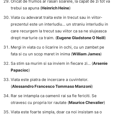
Oricat de frumos ar rasari soarele, la capat de zi tot va
trebui sa apuna (
Heinrich Heine
)
Viata cu adevarat traita este in trecut sau in viitor-
prezentul este un interludiu… un straniu interludiu in
care recurgem la trecut sau viitor ca sa ne slujeasca
drept marturie ca traim. (
Eugene Gladstone O Neill
)
Mergi in viata cu o licarire in ochi, cu un zambet pe
fata si cu un scop maret in inima (
William James
)
Sa stim sa murim si sa inviem in fiecare zi… (
Arsenie
Papacioc
)
Viata este piatra de incercare a cuvintelor.
(
Alessandro Francesco Tommaso Manzoni
)
Rar se intampla ca oamenii rai sa fie fericiti. Se
otravesc cu propria lor rautate (
Maurice Chevalier
)
Viata este foarte simpla, doar ca noi insistam sa o