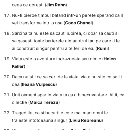
ceea ce doresti (
Jim Rohn
)
Nu-ti pierde timpul batand intr-un perete sperand ca il
vei transforma intr-o usa (
Coco Chanel
)
Sarcina ta nu este sa cauti iubirea, ci doar sa cauti si
sa gasesti toate barierele dinlauntrul tau pe care ti le-
ai construit singur pentru a te feri de ea. (
Rumi
)
Viata este o aventura indrazneata sau nimic (
Helen
Keller
)
Daca nu stii ce sa ceri de la viata, viata nu stie ce sa-ti
dea (
Ileana Vulpescu
)
Unii oameni apar in viata ta ca o binecuvantare. Altii, ca
o lectie (
Maica Tereza
)
Tragediile, ca si bucuriile cele mai mari omul le
traieste intotdeauna singur (
Liviu Rebreanu
)