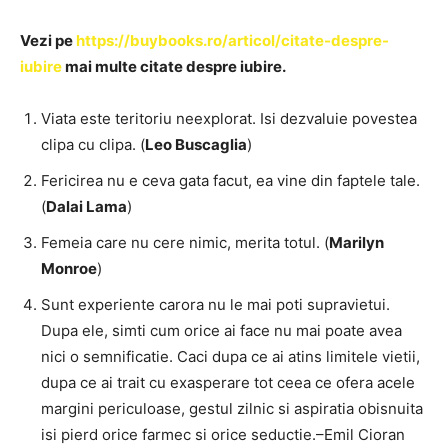
Vezi pe
https://buybooks.ro/articol/citate-despre-
iubire
mai multe citate despre iubire.
Viata este teritoriu neexplorat. Isi dezvaluie povestea
clipa cu clipa. (
Leo Buscaglia
)
Fericirea nu e ceva gata facut, ea vine din faptele tale.
(
Dalai Lama
)
Femeia care nu cere nimic, merita totul. (
Marilyn
Monroe
)
Sunt experiente carora nu le mai poti supravietui.
Dupa ele, simti cum orice ai face nu mai poate avea
nici o semnificatie. Caci dupa ce ai atins limitele vietii,
dupa ce ai trait cu exasperare tot ceea ce ofera acele
margini periculoase, gestul zilnic si aspiratia obisnuita
isi pierd orice farmec si orice seductie.–Emil Cioran