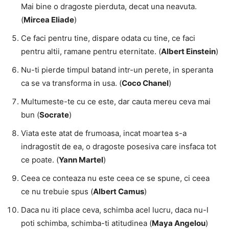
Mai bine o dragoste pierduta, decat una neavuta.
(
Mircea Eliade
)
Ce faci pentru tine, dispare odata cu tine, ce faci
pentru altii, ramane pentru eternitate. (
Albert Einstein
)
Nu-ti pierde timpul batand intr-un perete, in speranta
ca se va transforma in usa. (
Coco Chanel
)
Multumeste-te cu ce este, dar cauta mereu ceva mai
bun (
Socrate
)
Viata este atat de frumoasa, incat moartea s-a
indragostit de ea, o dragoste posesiva care insfaca tot
ce poate. (
Yann Martel
)
Ceea ce conteaza nu este ceea ce se spune, ci ceea
ce nu trebuie spus (
Albert Camus
)
Daca nu iti place ceva, schimba acel lucru, daca nu-l
poti schimba, schimba-ti atitudinea (
Maya Angelou
)