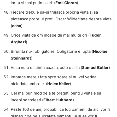
Iar tu si mai putin ca ei. (
Emil Cioran
)
Fiecare trebuie sa-si traiasca propria viata si sa
plateasca propriul pret.-Oscar Wildecitate despre viata
(
osho
)
Orice viata de om incepe de mai multe ori (
Tudor
Arghezi
)
Biruinta nu-i obligatorie. Obligatorie e lupta (
Nicolae
Steinhardt
)
Viata nu e o stiinta exacta, este o arta (
Samuel Butler
)
Intoarce mereu fata spre soare si nu vei vedea
niciodata umbrele. (
Helen Keller
)
Cel mai bun mod de a te pregati pentru viata e sa
incepi sa traiesti (
Elbert Hubbard
)
Peste 100 de ani, probabil ca toti oamenii de aici vor fi
disparut de pe suprafata pamantului si se vor fi