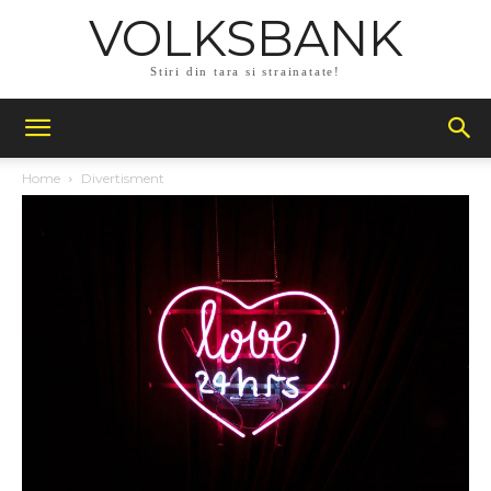
VOLKSBANK
Stiri din tara si strainatate!
Home
Divertisment