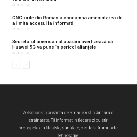
ACTUALITATE
ONG-urile din Romania condamna amenintarea de
a limita accesul la informatii
ACTUALITATE
Secretarul american al apărării avertizează că
Huawei 5G va pune în pericol alianțele
ACTUALITATE
Volksbank iti prezinta cele mai noi stiri din tara si
strainatate. Fii informat in fiecare zi cu stiri
proaspete din lifestyle, sanatate, moda si frumusete,
tehnologie.