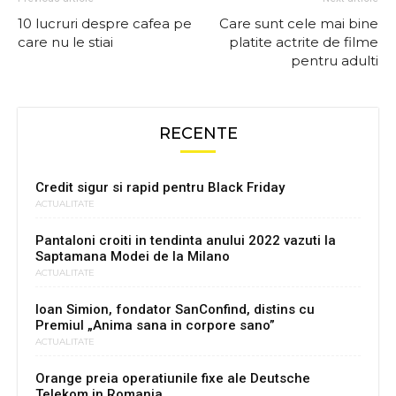
10 lucruri despre cafea pe
Care sunt cele mai bine
care nu le stiai
platite actrite de filme
pentru adulti
RECENTE
Credit sigur si rapid pentru Black Friday
ACTUALITATE
Pantaloni croiti in tendinta anului 2022 vazuti la
Saptamana Modei de la Milano
ACTUALITATE
Ioan Simion, fondator SanConfind, distins cu
Premiul „Anima sana in corpore sano”
ACTUALITATE
Orange preia operatiunile fixe ale Deutsche
Telekom in Romania