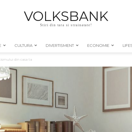
VOLKSBANK
Stiri din tara si strainatate!
E
CULTURA
DIVERTISMENT
ECONOMIE
LIFE
tismului din casa ta