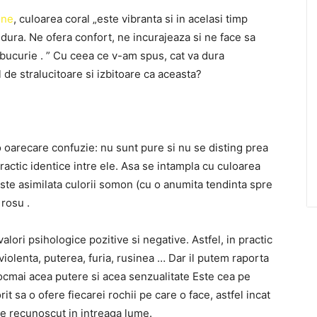
one
, culoarea coral „este vibranta si in acelasi timp
dura. Ne ofera confort, ne incurajeaza si ne face sa
 bucurie . ” Cu ceea ce v-am spus, cat va dura
l de stralucitoare si izbitoare ca aceasta?
 oarecare confuzie: nu sunt pure si nu se disting prea
ractic identice intre ele. Asa se intampla cu culoarea
este asimilata culorii somon (cu o anumita tendinta spre
 rosu .
alori psihologice pozitive si negative. Astfel, in practic
 violenta, puterea, furia, rusinea … Dar il putem raporta
Tocmai acea putere si acea senzualitate Este cea pe
t sa o ofere fiecarei rochii pe care o face, astfel incat
fie recunoscut in intreaga lume.