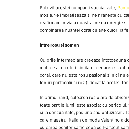
Potrivit acestei companii specializate,
Pant
moale.Ne imbratiseaza si ne hraneste cu cal
reafirmam in viata noastra, ne da energie si
combinarea nuantei coral cu alte culori la fe
Intre rosu si somon
Culorile intermediare creeaza intotdeauna o
mult de alte culori similare, deoarece sunt p
coral, care nu este rosu pasional si nici nu 
tonuri portocalii si roz ), decat la acelasi ton
In primul rand, culoarea rosie are de obicei v
toate partile lumii este asociat cu pericolul,
si la senzualitate, pasiune sau entuziasm. 
care maestrul italian de moda Valentino a dori
culoarea ochilor sa fie ceea ce l-a facut sa 