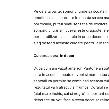
Pe de alta parte, somonul tinde sa scoata in
emotionala si incredere in nuanta sa cea mai
portocaliu, puteti simti senzatia de excitare 
somonului transmit ceva, este dragoste, afec
permit utilizarea acestuia in orice decor, d
aleg deseori aceasta culoare pentru a insot
Culoarea coral in decor
Dupa cum am vazut anterior, Pantone a stiut 
care in acest an poate deveni si marele tau al
senzatii va permite sa combinati aceasta cul
rezultatul va fi atractiv si frumos. Coralul s
(atat maro inchis, cat si negru). Important es
deoarece nu veti face altceva decat sa reinc