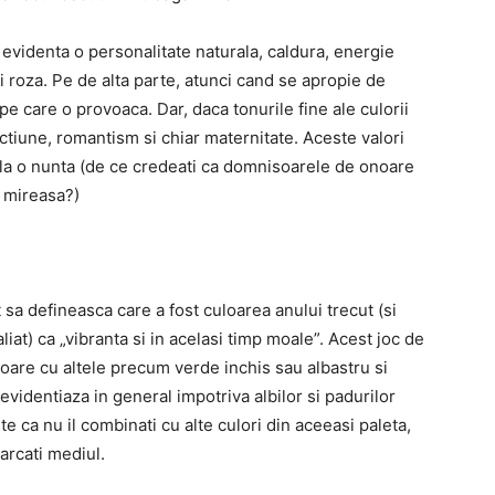
 evidenta o personalitate naturala, caldura, energie
 roza. Pe de alta parte, atunci cand se apropie de
pe care o provoaca. Dar, daca tonurile fine ale culorii
tiune, romantism si chiar maternitate. Aceste valori
e la o nunta (de ce credeati ca domnisoarele de onoare
i mireasa?)
sa defineasca care a fost culoarea anului trecut (si
iat) ca „vibranta si in acelasi timp moale”. Acest joc de
oare cu altele precum verde inchis sau albastru si
e evidentiaza in general impotriva albilor si padurilor
te ca nu il combinati cu alte culori din aceeasi paleta,
arcati mediul.