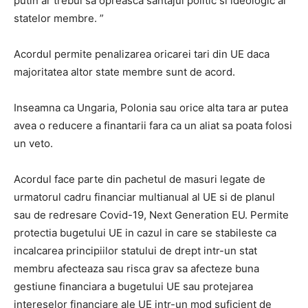
putin ar trebui sa opreasca santajul politic si ideologic al
statelor membre. ”
Acordul permite penalizarea oricarei tari din UE daca
majoritatea altor state membre sunt de acord.
Inseamna ca Ungaria, Polonia sau orice alta tara ar putea
avea o reducere a finantarii fara ca un aliat sa poata folosi
un veto.
Acordul face parte din pachetul de masuri legate de
urmatorul cadru financiar multianual al UE si de planul
sau de redresare Covid-19, Next Generation EU. Permite
protectia bugetului UE in cazul in care se stabileste ca
incalcarea principiilor statului de drept intr-un stat
membru afecteaza sau risca grav sa afecteze buna
gestiune financiara a bugetului UE sau protejarea
intereselor financiare ale UE intr-un mod suficient de