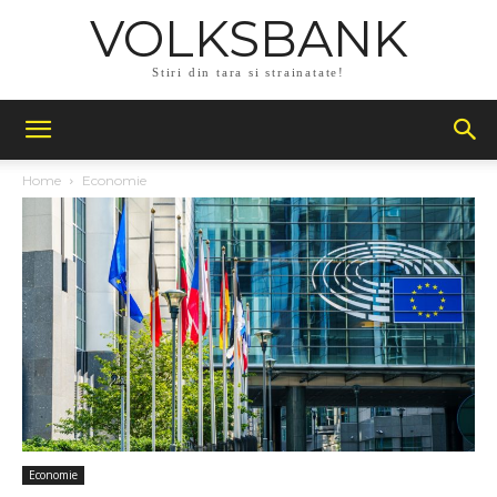
VOLKSBANK
Stiri din tara si strainatate!
Home
Economie
Economie