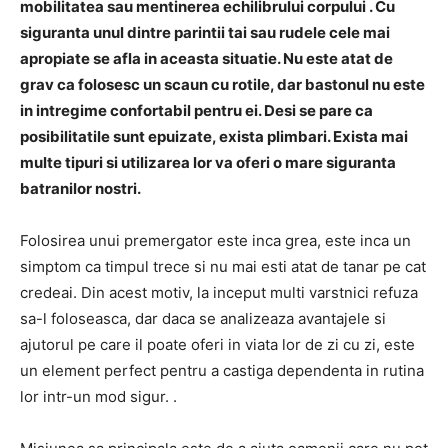
mobilitatea sau mentinerea echilibrului corpului
.
Cu
siguranta unul dintre parintii tai sau rudele cele mai
apropiate se afla in aceasta situatie.
Nu este atat de
grav ca folosesc un scaun cu rotile, dar
bastonul nu este
in intregime confortabil pentru ei.
Desi se pare ca
posibilitatile sunt epuizate, exista
plimbari.
Exista mai
multe tipuri si utilizarea lor va oferi o mare siguranta
batranilor nostri.
Folosirea unui premergator este inca grea, este inca
un
simptom ca timpul trece
si nu mai esti atat de tanar pe cat
credeai.
Din acest motiv, la inceput multi varstnici refuza
sa-l foloseasca, dar daca se analizeaza avantajele si
ajutorul pe care il poate oferi in viata lor de zi cu zi,
este
un element perfect pentru a castiga dependenta in rutina
lor intr-un mod sigur. .