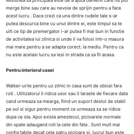
Misiunea sa principala este
de a ajuta oamenii care nu pot
merge bine sau care au nevoie de sprijin pentru a face
acest lucru
.
Daca crezi ca una dintre rudele tale s-ar
putea descurca bine cu unul dintre ei, este timpul sa te
uiti ce tip de premergator i-ar putea fi mai bun in
functie
de activitatea lui zilnica si unde il va folosi
intr-o masura
mai mare pentru a se adapta corect. la mediu.
Pentru ca
nu este acelasi lucru sa iesi in strada ca sa fii acasa.
Pentru interiorul casei
Walker-urile pentru uz zilnic in casa
sunt de obicei fara
roti
.
Utilizatorul
il ridica usor sau il taraste de fiecare data
cand urmeaza sa mearga,
fiind un suport destul de stabil
pe sol si
sigur pentru moment ce urmeaza sa se ridice
dupa ce sta.
Apoi exista amestecul,
picioarele normale
din spate adaugand roti la cele din fata
.
Sunt mult
mai
confortabile
decat cele patru picioare si, lucrul bun este