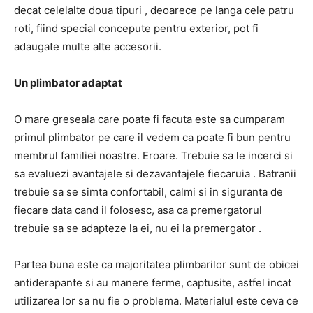
decat celelalte doua tipuri
, deoarece pe langa cele patru
roti, fiind special concepute pentru exterior,
pot fi
adaugate multe alte accesorii.
Un plimbator adaptat
O mare greseala care poate fi facuta este sa cumparam
primul plimbator pe care il vedem ca poate fi bun pentru
membrul familiei noastre.
Eroare.
Trebuie sa le incerci si
sa
evaluezi avantajele si dezavantajele fiecaruia
.
Batranii
trebuie sa se simta confortabil, calmi si in siguranta de
fiecare data cand il folosesc, asa
ca premergatorul
trebuie sa se adapteze la ei, nu ei la premergator
.
Partea buna este ca majoritatea plimbarilor
sunt de obicei
antiderapante si au manere ferme, captusite,
astfel incat
utilizarea lor sa nu fie o problema.
Materialul este ceva ce