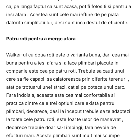
ca, pe langa faptul ca sunt acasa,
pot fi folositi si pentru a
iesi afara
.
Acestea sunt cele mai ieftine de pe piata
datorita simplitatii lor, desi sunt inca destul de eficiente.
Patru roti pentru a merge afara
Walker-ul cu doua roti este o varianta buna, dar
cea mai
buna pentru a iesi afara si a face plimbari placute in
companie este cea pe patru roti.
Trebuie sa cauti unul
care sa fie
capabil sa calatoreasca prin diferite terenuri
,
atat pe trotuarul unei strazi, cat si pe poteca unui parc.
Fara indoiala, aceasta este cea mai confortabila si
practica dintre cele trei optiuni care exista pentru
plimbari, deoarece, desi la inceput trebuie sa te adaptezi
la toate cele patru roti,
este foarte usor de manevrat
,
deoarece trebuie doar sa-l impingi, fara nevoie de
eforturi mari.
Aceste plimbari
sunt mult mai scumpe