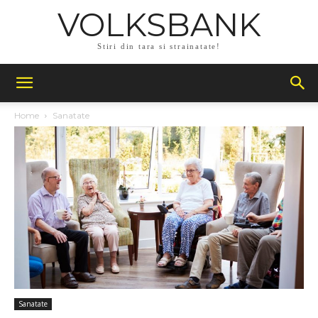
VOLKSBANK
Stiri din tara si strainatate!
Home
Sanatate
Sanatate