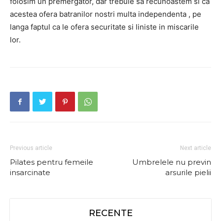
folosim un premergator, dar trebuie sa recunoastem si ca
acestea ofera batranilor nostri multa independenta , pe
langa faptul ca le ofera securitate si liniste in miscarile
lor.
Previous article
Next article
Pilates pentru femeile
Umbrelele nu previn
insarcinate
arsurile pielii
RECENTE