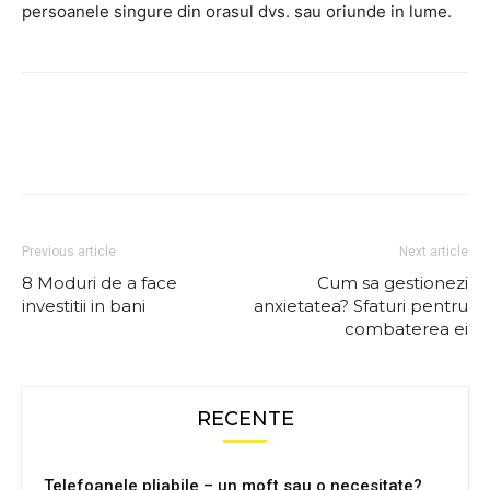
persoanele singure din orasul dvs. sau oriunde in lume.
Previous article
Next article
8 Moduri de a face
Cum sa gestionezi
investitii in bani
anxietatea? Sfaturi pentru
combaterea ei
RECENTE
Telefoanele pliabile – un moft sau o necesitate?