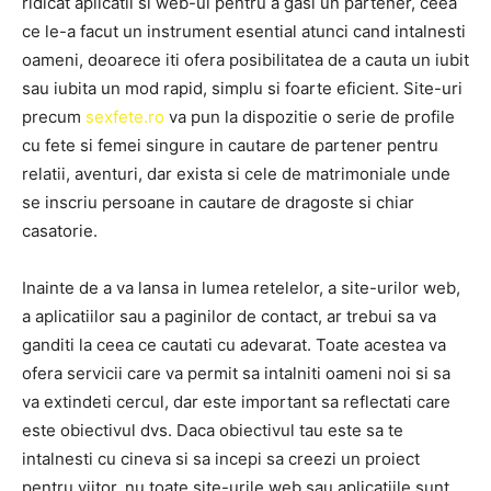
ridicat aplicatii si web-ul pentru a gasi un partener, ceea
ce le-a facut un instrument esential atunci cand intalnesti
oameni, deoarece iti ofera posibilitatea de a cauta un iubit
sau iubita un mod rapid, simplu si foarte eficient. Site-uri
precum
sexfete.ro
va pun la dispozitie o serie de profile
cu fete si femei singure in cautare de partener pentru
relatii, aventuri, dar exista si cele de matrimoniale unde
se inscriu persoane in cautare de dragoste si chiar
casatorie.
Inainte de a va lansa in lumea retelelor, a site-urilor web,
a aplicatiilor sau a paginilor de contact, ar trebui sa va
ganditi la ceea ce cautati cu adevarat. Toate acestea va
ofera servicii care va permit sa intalniti oameni noi si sa
va extindeti cercul, dar este important sa reflectati care
este obiectivul dvs. Daca obiectivul tau este sa te
intalnesti cu cineva si sa incepi sa creezi un proiect
pentru viitor, nu toate site-urile web sau aplicatiile sunt