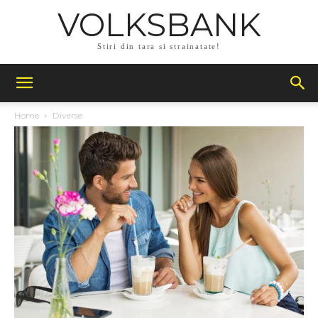
VOLKSBANK
Stiri din tara si strainatate!
Home
Diverse