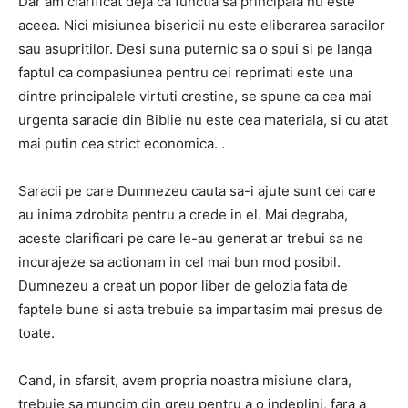
Dar am clarificat deja ca functia sa principala nu este
aceea.
Nici misiunea bisericii nu este eliberarea saracilor
sau asupritilor.
Desi suna puternic sa o spui si pe langa
faptul ca compasiunea pentru cei reprimati este una
dintre principalele virtuti crestine, se spune ca cea mai
urgenta saracie din Biblie nu este cea materiala, si cu atat
mai putin cea strict economica. .
Saracii pe care Dumnezeu cauta sa-i ajute sunt cei care
au inima zdrobita pentru a crede in el.
Mai degraba,
aceste clarificari pe care le-au generat ar trebui sa ne
incurajeze sa actionam in cel mai bun mod posibil.
Dumnezeu a creat un popor liber de gelozia fata de
faptele bune si asta trebuie sa impartasim mai presus de
toate.
Cand, in sfarsit, avem propria noastra misiune clara,
trebuie sa muncim din greu pentru a o indeplini, fara a