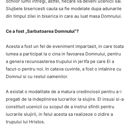
ochilor lumii intregi, astfel, fiecare va deveni ucenicii sai.
Slujbele bisericesti cauta sa fie modelate dupa adunarile
din timpul zilei in biserica in care au luat masa Domnului.
Ce a fost „Sarbatoarea Domnului”?
Acesta a fost un fel de eveniment impartasit, in care toata
lumea a participat la o cina in favoarea Domnului, pentru
a genera recunoasterea trupului in jertfa pe care El a
facut-o pentru noi.
In cateva cuvinte, a fost o intalnire cu
Domnul si cu restul oamenilor.
A existat o modalitate de a matura credinciosii pentru a-i
pregati de la indeplinirea lucrarilor la slujire.
El insusi si-a
constituit ucenicii cu scopul de a instrui sfintii pentru
lucrarile slujirii, in felul acesta sa realizeze o zidire a
trupului lui Hristos.