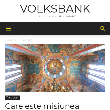
VOLKSBANK
Stiri din tara si strainatate!
Home
Timp Liber
Timp Liber
Care este misiunea