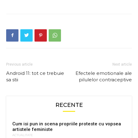
Previous article
Next article
Android 11: tot ce trebuie
Efectele emotionale ale
sa stii
pilulelor contraceptive
RECENTE
Cum isi pun in scena propriile proteste cu vopsea
artistele feministe
ACTUALITATE