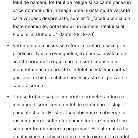
felul de oameni, tot felul de religie si sa caute pacea in
orice domeniu din intreaga lume.
Exista multe versete
care vorbesc despre asta, cum ar fi: „faceti ucenici din
toate neamurile, botezandu-i in numele Tatalui si al
Fiului si al Duhului…” (Matei 28:19-20).
Versetele de mai sus se refera la cautarea pacii prin
predicare.
Noi, ca evanghelici, trebuie sa invatam din
aceste porunci si reguli care ne sunt impuse din
momentul nasterii noastre.
In felul acesta vom putea
gasi acel echilibru atat de necesar astazi si pe care il
cauta biserica.
Totusi, trebuie sa plasam printre primele randuri ca
misiunea bisericii este un fel de continuare a slujirii
pamantesti a lui Hristos.
Isus obisnuia sa observe ca
rascumpararea sufletelor oamenilor era singurul sau
scop pentru intoarcerea pe pamant.
El a afirmat ca fiul
omului vine sa salveze ceea ce este pierdut;
la randul