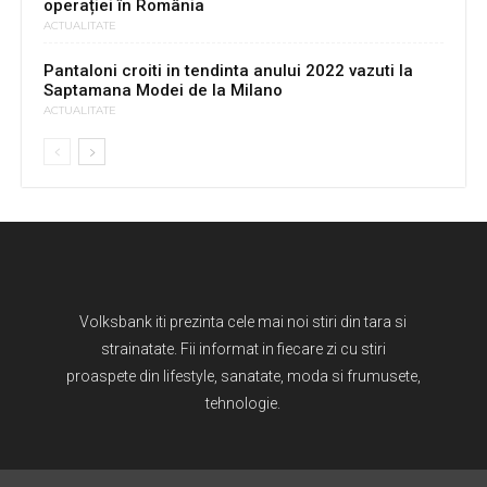
operației în România
ACTUALITATE
Pantaloni croiti in tendinta anului 2022 vazuti la
Saptamana Modei de la Milano
ACTUALITATE
Volksbank iti prezinta cele mai noi stiri din tara si
strainatate. Fii informat in fiecare zi cu stiri
proaspete din lifestyle, sanatate, moda si frumusete,
tehnologie.