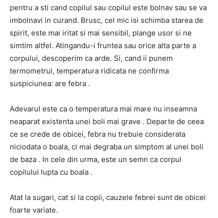
pentru a sti cand copilul sau copilul este bolnav sau se va
imbolnavi in curand.
Brusc, cel mic isi schimba starea de
spirit, este mai iritat si mai sensibil, plange usor si ne
simtim altfel.
Atingandu-i fruntea sau orice alta parte a
corpului, descoperim ca arde.
Si, cand ii punem
termometrul, temperatura ridicata ne confirma
suspiciunea:
are febra
.
Adevarul este ca
o temperatura mai mare nu inseamna
neaparat existenta unei boli mai grave
.
Departe de ceea
ce se crede de obicei, febra nu trebuie considerata
niciodata o boala, ci mai degraba un
simptom al unei boli
de baza
.
In cele din urma, este
un semn ca corpul
copilului lupta cu boala
.
Atat la sugari, cat si la copii, cauzele febrei sunt de obicei
foarte variate.