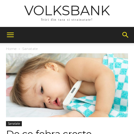
VOLKSBANK
Stiri din tara si strainatate!
Home
Sanatate
Sanatate
De ce febra creste