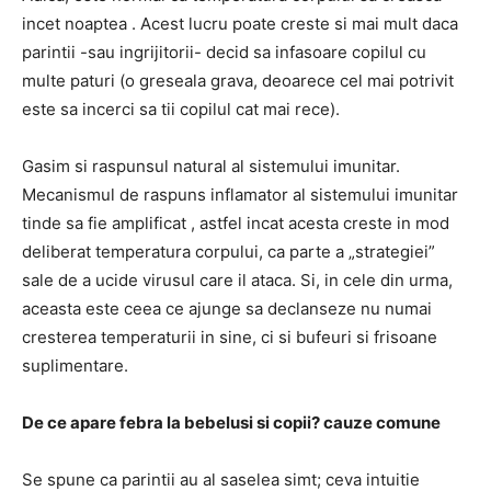
incet noaptea
.
Acest lucru poate creste si mai mult daca
parintii -sau ingrijitorii- decid sa infasoare copilul cu
multe paturi (o greseala grava, deoarece cel mai potrivit
este sa incerci sa tii copilul cat mai rece).
Gasim si raspunsul natural al sistemului imunitar.
Mecanismul de raspuns inflamator al sistemului imunitar
tinde sa fie amplificat
, astfel incat acesta creste in mod
deliberat temperatura corpului, ca parte a „strategiei”
sale de a ucide virusul care il ataca.
Si, in cele din urma,
aceasta este ceea ce ajunge sa declanseze nu numai
cresterea temperaturii in sine, ci si bufeuri si frisoane
suplimentare.
De ce apare febra la bebelusi si copii?
cauze comune
Se spune ca parintii au al saselea simt;
ceva intuitie