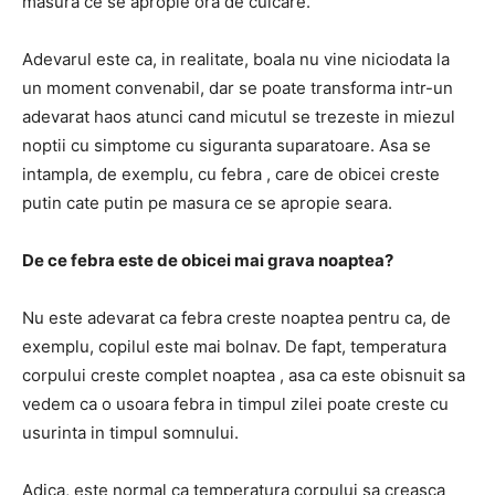
masura ce se apropie ora de culcare.
Adevarul este ca, in realitate, boala nu vine niciodata la
un moment convenabil, dar se poate transforma intr-un
adevarat haos atunci cand micutul se trezeste in miezul
noptii cu simptome cu siguranta suparatoare.
Asa se
intampla, de exemplu, cu
febra
, care de obicei creste
putin cate putin pe masura ce se apropie seara.
De ce febra este de obicei mai grava noaptea?
Nu este adevarat ca febra creste noaptea pentru ca, de
exemplu, copilul este mai bolnav.
De fapt,
temperatura
corpului creste complet noaptea
, asa ca este obisnuit sa
vedem ca o usoara febra in timpul zilei poate creste cu
usurinta in timpul somnului.
Adica,
este normal ca temperatura corpului sa creasca