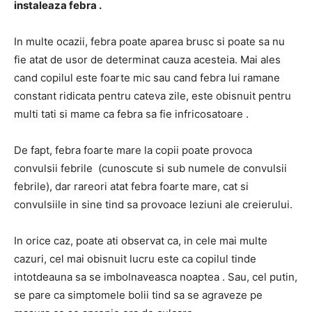
instaleaza febra
.
In multe ocazii, febra poate aparea brusc si poate sa nu
fie atat de usor de determinat cauza acesteia.
Mai ales
cand copilul este foarte mic sau cand febra lui ramane
constant ridicata pentru cateva zile, este obisnuit pentru
multi tati si mame
ca febra sa fie infricosatoare
.
De fapt, febra foarte mare la copii poate provoca
convulsii febrile
(cunoscute si sub numele de convulsii
febrile), dar rareori atat febra foarte mare, cat si
convulsiile in sine tind sa provoace leziuni ale creierului.
In orice caz, poate ati observat ca, in cele mai multe
cazuri, cel mai obisnuit lucru este ca
copilul tinde
intotdeauna sa se imbolnaveasca noaptea
.
Sau, cel putin,
se pare ca simptomele bolii tind sa se agraveze pe