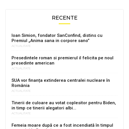
RECENTE
Ioan Simion, fondator SanConfind, distins cu
Premiul „Anima sana in corpore sano”
ACTUALITATE
Presedintele roman si premierul il felicita pe noul
presedinte american
ACTUALITATE
SUA vor finanța extinderea centralei nucleare în
România
ACTUALITATE
Tinerii de culoare au votat coplesitor pentru Biden,
in timp ce tinerii alegatori albi...
ACTUALITATE
Femeia moare după ce a fost incendiată în timpul